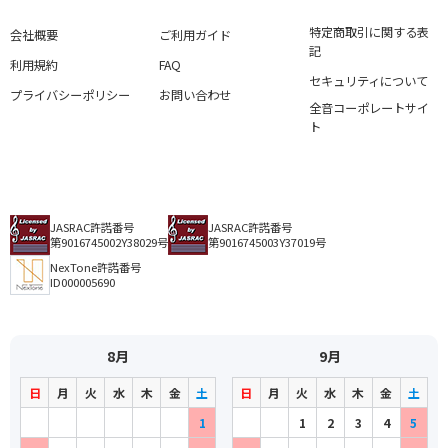
特定商取引に関する表
会社概要
ご利用ガイド
記
利用規約
FAQ
セキュリティについて
プライバシーポリシー
お問い合わせ
全音コーポレートサイ
ト
JASRAC許諾番号
JASRAC許諾番号
第9016745002Y38029号
第9016745003Y37019号
NexTone許諾番号
ID000005690
8月
9月
日
月
火
水
木
金
土
日
月
火
水
木
金
土
1
1
2
3
4
5