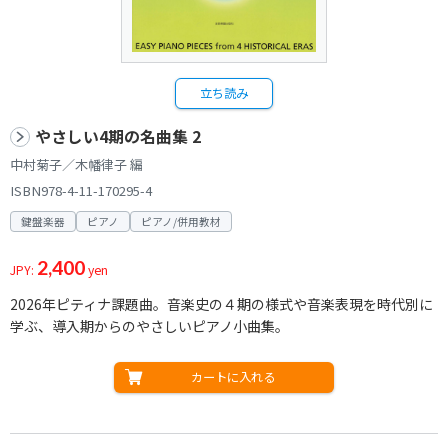
立ち読み
やさしい4期の名曲集 2
中村菊子／木幡律子 編
ISBN978-4-11-170295-4
鍵盤楽器
ピアノ
ピアノ/併用教材
2,400
JPY:
yen
2026年ピティナ課題曲。音楽史の４期の様式や音楽表現を時代別に
学ぶ、導入期からのやさしいピアノ小曲集。
カートに入れる