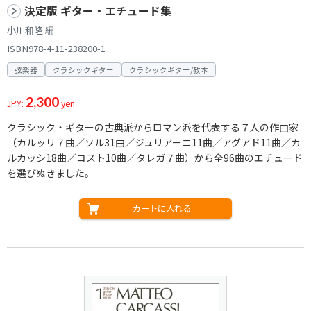
決定版 ギター・エチュード集
小川和隆 編
ISBN978-4-11-238200-1
弦楽器
クラシックギター
クラシックギター/教本
2,300
JPY:
yen
クラシック・ギターの古典派からロマン派を代表する７人の作曲家
（カルッリ７曲／ソル31曲／ジュリアーニ11曲／アグアド11曲／カ
ルカッシ18曲／コスト10曲／タレガ７曲）から全96曲のエチュード
を選びぬきました。
カートに入れる