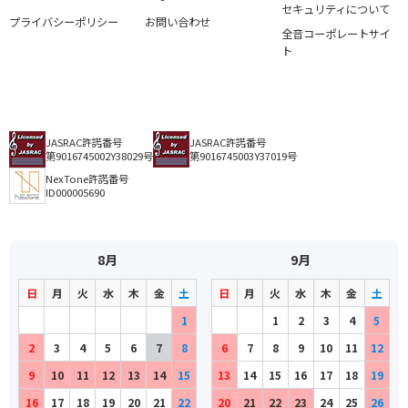
セキュリティについて
プライバシーポリシー
お問い合わせ
全音コーポレートサイ
ト
JASRAC許諾番号
JASRAC許諾番号
第9016745002Y38029号
第9016745003Y37019号
NexTone許諾番号
ID000005690
8月
9月
日
月
火
水
木
金
土
日
月
火
水
木
金
土
1
1
2
3
4
5
2
3
4
5
6
7
8
6
7
8
9
10
11
12
9
10
11
12
13
14
15
13
14
15
16
17
18
19
16
17
18
19
20
21
22
20
21
22
23
24
25
26