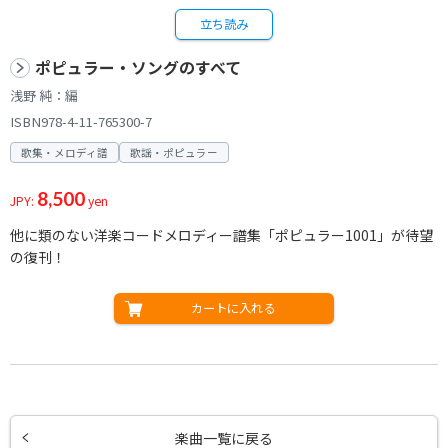
立ち読み
ポピュラー・ソングのすべて
浅野 純：編
ISBN978-4-11-765300-7
歌集・メロディ譜
歌謡・ポピュラー
8,500
JPY:
yen
他に類のない洋楽コードメロディー譜集「ポピュラー1001」が待望
の復刊！
カートに入れる
楽曲一覧に戻る