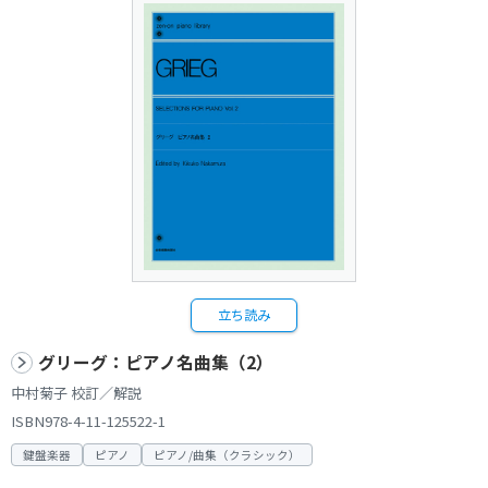
立ち読み
グリーグ：ピアノ名曲集（2）
中村菊子 校訂／解説
ISBN978-4-11-125522-1
鍵盤楽器
ピアノ
ピアノ/曲集（クラシック）