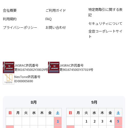
特定商取引に関する表
会社概要
ご利用ガイド
記
利用規約
FAQ
セキュリティについて
プライバシーポリシー
お問い合わせ
全音コーポレートサイ
ト
JASRAC許諾番号
JASRAC許諾番号
第9016745002Y38029号
第9016745003Y37019号
NexTone許諾番号
ID000005690
8月
9月
日
月
火
水
木
金
土
日
月
火
水
木
金
土
1
1
2
3
4
5