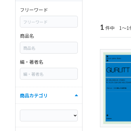
フリーワード
1
件中 1～1
商品名
編・著者名
商品カテゴリ