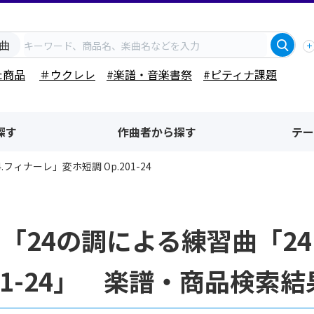
曲
た商品
＃ウクレレ
#楽譜・音楽書祭
#ピティナ課題
探す
作曲者から探す
テー
フィナーレ」変ホ短調 Op.201-24
「24の調による練習曲「2
201-24」 楽譜・商品検索結