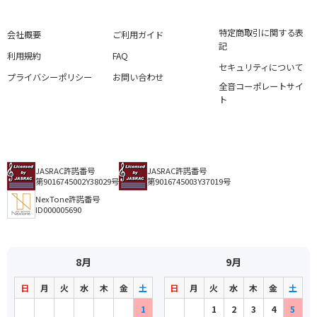
特定商取引に関する表
会社概要
ご利用ガイド
記
利用規約
FAQ
セキュリティについて
プライバシーポリシー
お問い合わせ
全音コーポレートサイ
ト
JASRAC許諾番号
JASRAC許諾番号
第9016745002Y38029号
第9016745003Y37019号
NexTone許諾番号
ID000005690
8月
9月
日
月
火
水
木
金
土
日
月
火
水
木
金
土
1
1
2
3
4
5