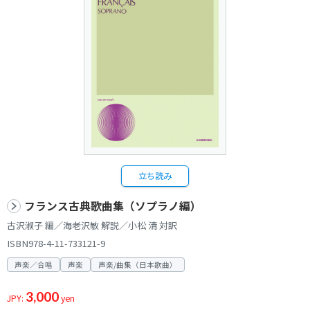
立ち読み
フランス古典歌曲集（ソプラノ編）
古沢淑子 編／海老沢敏 解説／小松 清 対訳
ISBN978-4-11-733121-9
声楽／合唱
声楽
声楽/曲集（日本歌曲）
3,000
JPY:
yen