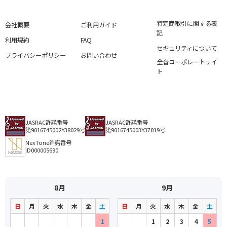
特定商取引に関する表
会社概要
ご利用ガイド
記
利用規約
FAQ
セキュリティについて
プライバシーポリシー
お問い合わせ
全音コーポレートサイ
ト
JASRAC許諾番号
JASRAC許諾番号
第9016745002Y38029号
第9016745003Y37019号
NexTone許諾番号
ID000005690
8月
9月
日
月
火
水
木
金
土
日
月
火
水
木
金
土
1
1
2
3
4
5