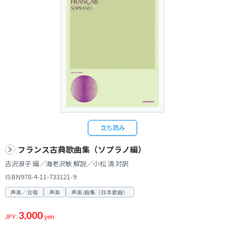
立ち読み
フランス古典歌曲集（ソプラノ編）
古沢淑子 編／海老沢敏 解説／小松 清 対訳
ISBN978-4-11-733121-9
声楽／合唱
声楽
声楽/曲集（日本歌曲）
3,000
JPY:
yen