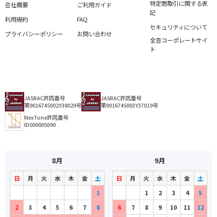
特定商取引に関する表
会社概要
ご利用ガイド
記
利用規約
FAQ
セキュリティについて
プライバシーポリシー
お問い合わせ
全音コーポレートサイ
ト
JASRAC許諾番号
JASRAC許諾番号
第9016745002Y38029号
第9016745003Y37019号
NexTone許諾番号
ID000005690
8月
9月
日
月
火
水
木
金
土
日
月
火
水
木
金
土
1
1
2
3
4
5
2
3
4
5
6
7
8
6
7
8
9
10
11
12