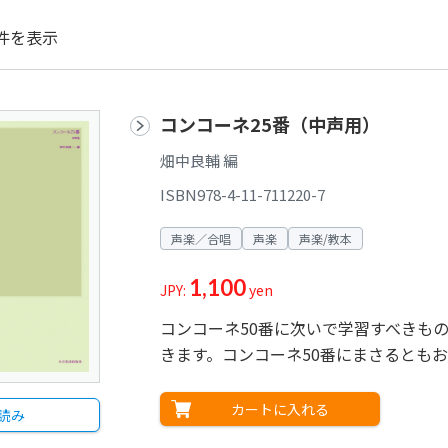
件を表示
コンコーネ25番（中声用）
畑中良輔 編
ISBN978-4-11-711220-7
声楽／合唱
声楽
声楽/教本
1,100
JPY:
yen
コンコーネ50番に次いで学習すべきも
きます。コンコーネ50番にまさるとも
カートに入れる
読み