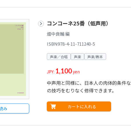
コンコーネ25番（低声用）
畑中良輔 編
ISBN978-4-11-711240-5
声楽／合唱
声楽
声楽/教本
1,100
JPY:
yen
中声用と同様に、日本人の肉体的条件な
の技巧をむりなく修得できます。
カートに入れる
読み