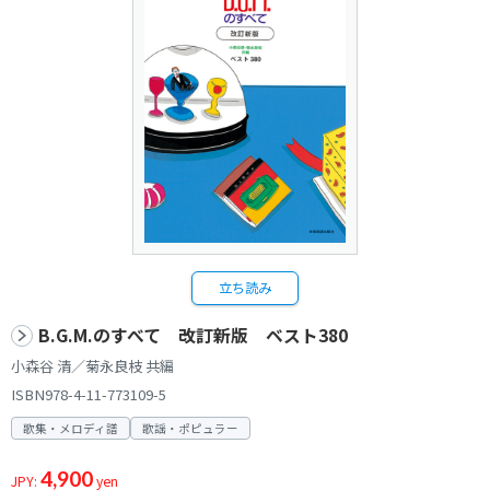
立ち読み
B.G.M.のすべて 改訂新版 ベスト380
小森谷 清／菊永良枝 共編
ISBN978-4-11-773109-5
歌集・メロディ譜
歌謡・ポピュラー
4,900
JPY:
yen