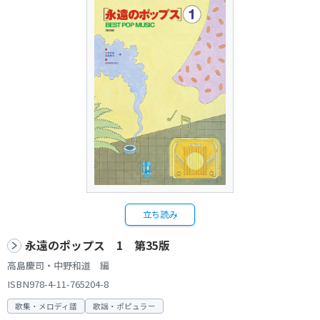
立ち読み
永遠のポップス 1 第35版
高島慶司・中野和道 編
ISBN978-4-11-765204-8
歌集・メロディ譜
歌謡・ポピュラー