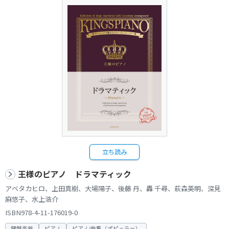
立ち読み
王様のピアノ ドラマティック
アベタカヒロ、上田真樹、大場陽子、後藤 丹、轟 千尋、萩森英明、深見
麻悠子、水上浩介
ISBN978-4-11-176019-0
鍵盤楽器
ピアノ
ピアノ/曲集（ポピュラー）