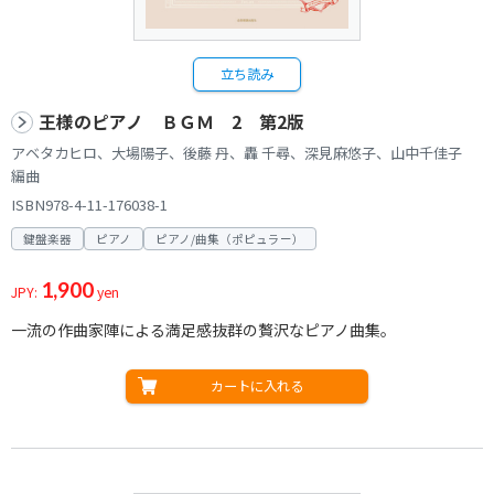
立ち読み
王様のピアノ ＢＧＭ 2 第2版
アベタカヒロ、大場陽子、後藤 丹、轟 千尋、深見麻悠子、山中千佳子
編曲
ISBN978-4-11-176038-1
鍵盤楽器
ピアノ
ピアノ/曲集（ポピュラー）
1,900
JPY:
yen
一流の作曲家陣による満足感抜群の贅沢なピアノ曲集。
カートに入れる