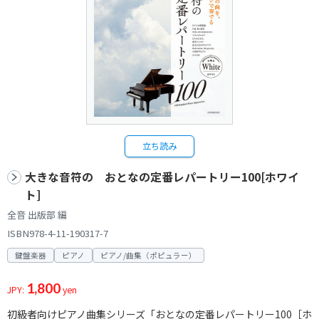
立ち読み
大きな音符の おとなの定番レパートリー100[ホワイ
ト]
全音 出版部 編
ISBN978-4-11-190317-7
鍵盤楽器
ピアノ
ピアノ/曲集（ポピュラー）
1,800
JPY:
yen
初級者向けピアノ曲集シリーズ「おとなの定番レパートリー100［ホ