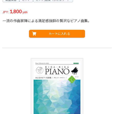
1,800
JPY:
yen
一流の作曲家陣による満足感抜群の贅沢なピアノ曲集。
カートに入れる