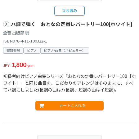
立ち読み
ハ調で弾く おとなの定番レパートリー100[ホワイト]
全音 出版部 編
ISBN978-4-11-190322-1
鍵盤楽器
ピアノ
ピアノ/曲集（ポピュラー）
1,800
JPY:
yen
初級者向けピアノ曲集シリーズ「おとなの定番レパートリー100［ホ
ワイト］」と同じ曲目を、こだわりのアレンジはそのままに、すべ
てハ調にしました(長調の曲はハ長調、短調の曲はイ短調)。
カートに入れる