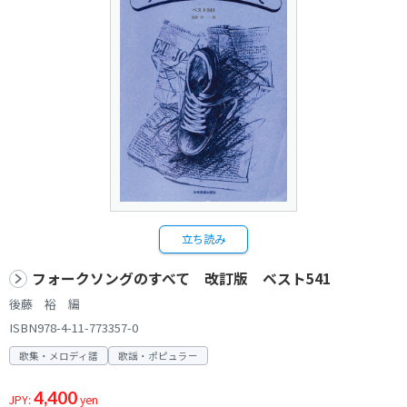
立ち読み
フォークソングのすべて 改訂版 ベスト541
後藤 裕 編
ISBN978-4-11-773357-0
歌集・メロディ譜
歌謡・ポピュラー
4,400
JPY:
yen