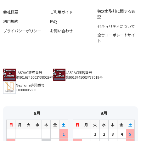
特定商取引に関する表
会社概要
ご利用ガイド
記
利用規約
FAQ
セキュリティについて
プライバシーポリシー
お問い合わせ
全音コーポレートサイ
ト
JASRAC許諾番号
JASRAC許諾番号
第9016745002Y38029号
第9016745003Y37019号
NexTone許諾番号
ID000005690
8月
9月
日
月
火
水
木
金
土
日
月
火
水
木
金
土
1
1
2
3
4
5