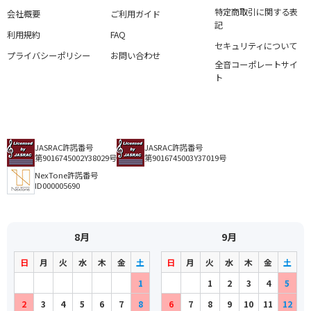
特定商取引に関する表
会社概要
ご利用ガイド
記
利用規約
FAQ
セキュリティについて
プライバシーポリシー
お問い合わせ
全音コーポレートサイ
ト
JASRAC許諾番号
JASRAC許諾番号
第9016745002Y38029号
第9016745003Y37019号
NexTone許諾番号
ID000005690
8月
9月
日
月
火
水
木
金
土
日
月
火
水
木
金
土
1
1
2
3
4
5
2
3
4
5
6
7
8
6
7
8
9
10
11
12