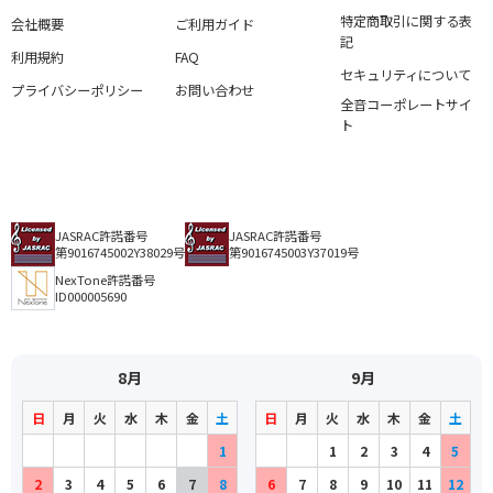
特定商取引に関する表
会社概要
ご利用ガイド
記
利用規約
FAQ
セキュリティについて
プライバシーポリシー
お問い合わせ
全音コーポレートサイ
ト
JASRAC許諾番号
JASRAC許諾番号
第9016745002Y38029号
第9016745003Y37019号
NexTone許諾番号
ID000005690
8月
9月
日
月
火
水
木
金
土
日
月
火
水
木
金
土
1
1
2
3
4
5
2
3
4
5
6
7
8
6
7
8
9
10
11
12