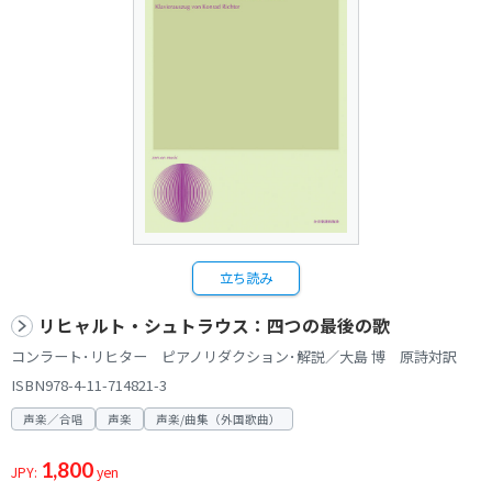
立ち読み
リヒャルト・シュトラウス：四つの最後の歌
コンラート･リヒター ピアノリダクション･解説／大島 博 原詩対訳
ISBN978-4-11-714821-3
声楽／合唱
声楽
声楽/曲集（外国歌曲）
1,800
JPY:
yen