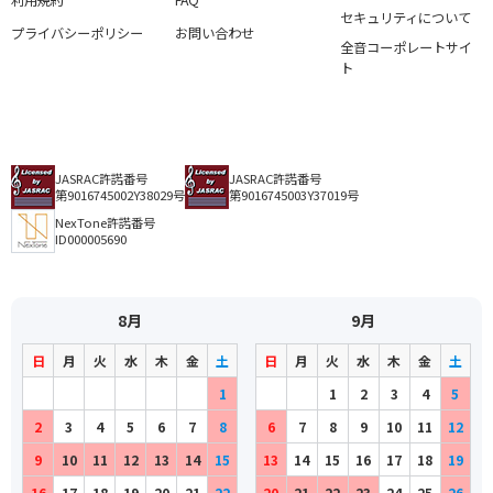
利用規約
FAQ
セキュリティについて
プライバシーポリシー
お問い合わせ
全音コーポレートサイ
ト
JASRAC許諾番号
JASRAC許諾番号
第9016745002Y38029号
第9016745003Y37019号
NexTone許諾番号
ID000005690
8月
9月
日
月
火
水
木
金
土
日
月
火
水
木
金
土
1
1
2
3
4
5
2
3
4
5
6
7
8
6
7
8
9
10
11
12
9
10
11
12
13
14
15
13
14
15
16
17
18
19
16
17
18
19
20
21
22
20
21
22
23
24
25
26