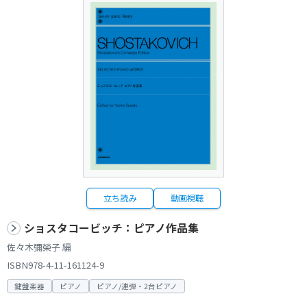
立ち読み
動画視聴
ショスタコービッチ：ピアノ作品集
佐々木彌榮子 編
ISBN978-4-11-161124-9
鍵盤楽器
ピアノ
ピアノ/連弾・2台ピアノ