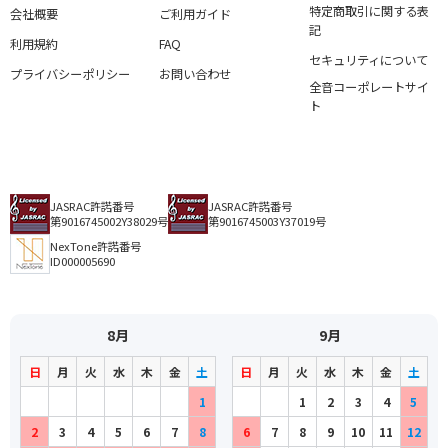
特定商取引に関する表
会社概要
ご利用ガイド
記
利用規約
FAQ
セキュリティについて
プライバシーポリシー
お問い合わせ
全音コーポレートサイ
ト
JASRAC許諾番号
JASRAC許諾番号
第9016745002Y38029号
第9016745003Y37019号
NexTone許諾番号
ID000005690
8月
9月
日
月
火
水
木
金
土
日
月
火
水
木
金
土
1
1
2
3
4
5
2
3
4
5
6
7
8
6
7
8
9
10
11
12