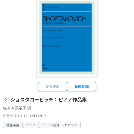
立ち読み
動画視聴
ショスタコービッチ：ピアノ作品集
佐々木彌榮子 編
ISBN978-4-11-161124-9
鍵盤楽器
ピアノ
ピアノ/連弾・2台ピアノ