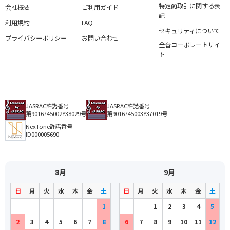
特定商取引に関する表
会社概要
ご利用ガイド
記
利用規約
FAQ
セキュリティについて
プライバシーポリシー
お問い合わせ
全音コーポレートサイ
ト
JASRAC許諾番号
JASRAC許諾番号
第9016745002Y38029号
第9016745003Y37019号
NexTone許諾番号
ID000005690
8月
9月
日
月
火
水
木
金
土
日
月
火
水
木
金
土
1
1
2
3
4
5
2
3
4
5
6
7
8
6
7
8
9
10
11
12