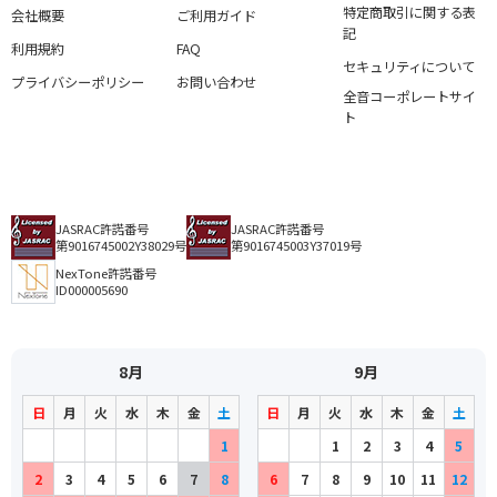
特定商取引に関する表
会社概要
ご利用ガイド
記
利用規約
FAQ
セキュリティについて
プライバシーポリシー
お問い合わせ
全音コーポレートサイ
ト
JASRAC許諾番号
JASRAC許諾番号
第9016745002Y38029号
第9016745003Y37019号
NexTone許諾番号
ID000005690
8月
9月
日
月
火
水
木
金
土
日
月
火
水
木
金
土
1
1
2
3
4
5
2
3
4
5
6
7
8
6
7
8
9
10
11
12