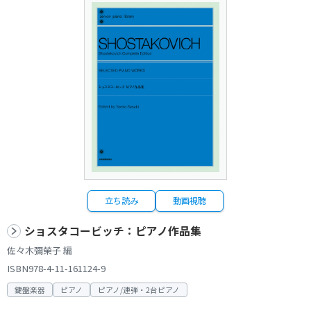
立ち読み
動画視聴
ショスタコービッチ：ピアノ作品集
佐々木彌榮子 編
ISBN978-4-11-161124-9
鍵盤楽器
ピアノ
ピアノ/連弾・2台ピアノ