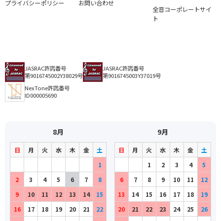
プライバシーポリシー
お問い合わせ
全音コーポレートサイ
ト
JASRAC許諾番号
JASRAC許諾番号
第9016745002Y38029号
第9016745003Y37019号
NexTone許諾番号
ID000005690
8月
9月
日
月
火
水
木
金
土
日
月
火
水
木
金
土
1
1
2
3
4
5
2
3
4
5
6
7
8
6
7
8
9
10
11
12
9
10
11
12
13
14
15
13
14
15
16
17
18
19
16
17
18
19
20
21
22
20
21
22
23
24
25
26