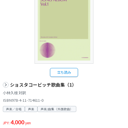
立ち読み
ショスタコービッチ歌曲集（1）
小林久枝 対訳
ISBN978-4-11-714611-0
声楽／合唱
声楽
声楽/曲集（外国歌曲）
4,000
JPY:
yen