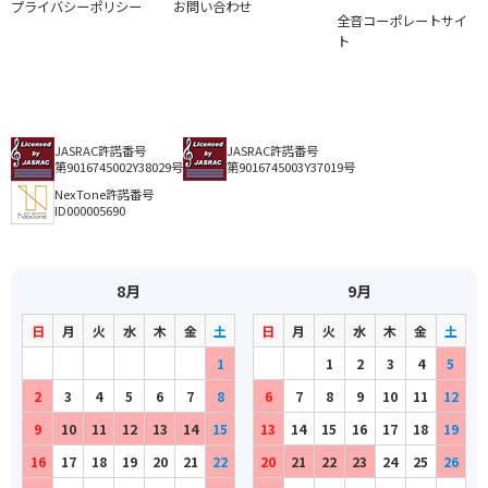
プライバシーポリシー
お問い合わせ
全音コーポレートサイ
ト
JASRAC許諾番号
JASRAC許諾番号
第9016745002Y38029号
第9016745003Y37019号
NexTone許諾番号
ID000005690
8月
9月
日
月
火
水
木
金
土
日
月
火
水
木
金
土
1
1
2
3
4
5
2
3
4
5
6
7
8
6
7
8
9
10
11
12
9
10
11
12
13
14
15
13
14
15
16
17
18
19
16
17
18
19
20
21
22
20
21
22
23
24
25
26