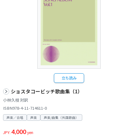
立ち読み
ショスタコービッチ歌曲集（1）
小林久枝 対訳
ISBN978-4-11-714611-0
声楽／合唱
声楽
声楽/曲集（外国歌曲）
4,000
JPY:
yen