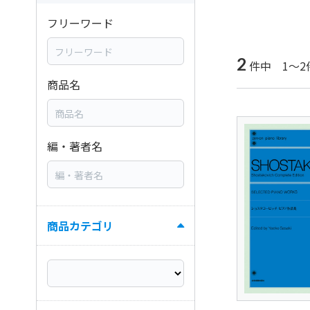
フリーワード
2
件中 1～2
商品名
編・著者名
商品カテゴリ