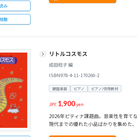
読み
視聴
リトルコスモス
成田稔子 編
ISBN978-4-11-170260-2
鍵盤楽器
ピアノ
ピアノ/併用教材
1,900
JPY:
yen
2026年ピティナ課題曲。音楽性を育
現代までの優れた小品ばかりを集めた、