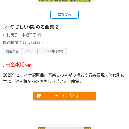
立ち読み
やさしい4期の名曲集 2
中村菊子／木幡律子 編
ISBN978-4-11-170295-4
鍵盤楽器
ピアノ
ピアノ/併用教材
2,400
JPY:
yen
2026年ピティナ課題曲。音楽史の４期の様式や音楽表現を時代別に
学ぶ、導入期からのやさしいピアノ小曲集。
カートに入れる