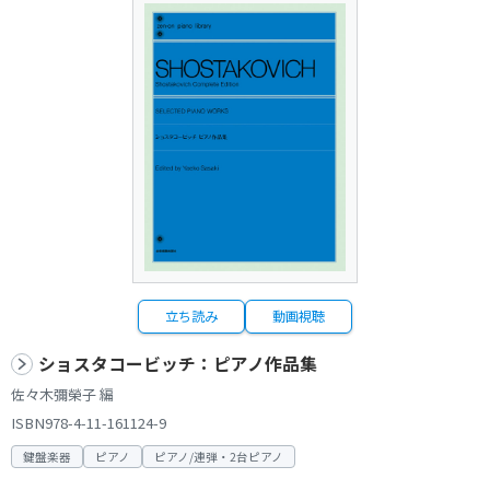
立ち読み
動画視聴
ショスタコービッチ：ピアノ作品集
佐々木彌榮子 編
ISBN978-4-11-161124-9
鍵盤楽器
ピアノ
ピアノ/連弾・2台ピアノ