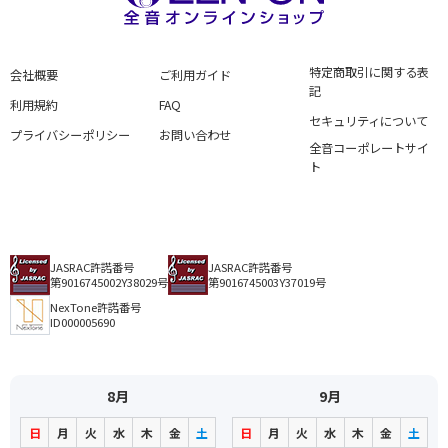
特定商取引に関する表
会社概要
ご利用ガイド
記
利用規約
FAQ
セキュリティについて
プライバシーポリシー
お問い合わせ
全音コーポレートサイ
ト
JASRAC許諾番号
JASRAC許諾番号
第9016745002Y38029号
第9016745003Y37019号
NexTone許諾番号
ID000005690
8月
9月
日
月
火
水
木
金
土
日
月
火
水
木
金
土