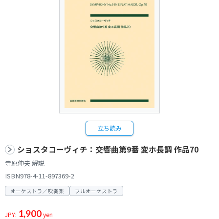
立ち読み
ショスタコーヴィチ：交響曲第9番 変ホ長調 作品70
寺原伸夫 解説
ISBN978-4-11-897369-2
オーケストラ／吹奏楽
フルオーケストラ
1,900
JPY:
yen