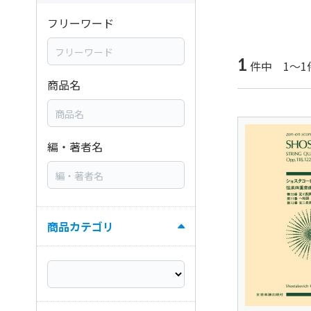
フリーワード
1
件中 1～1
商品名
編・著者名
商品カテゴリ