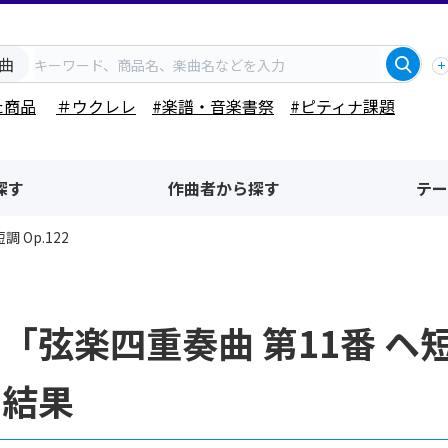
曲
た商品
＃ウクレレ
#楽譜・音楽書祭
#ピティナ課題
探す
作曲者から探す
テー
 Op.122
「弦楽四重奏曲 第11番 ヘ短
索結果