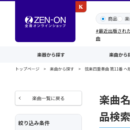
カワイ出版ONLINE
商品
楽
#最近出版され
曲
楽器から探す
楽曲から
トップページ
楽曲から探す
弦楽四重奏曲 第11番 ヘ短調
楽曲名
楽曲一覧に戻る
品検
絞り込み条件