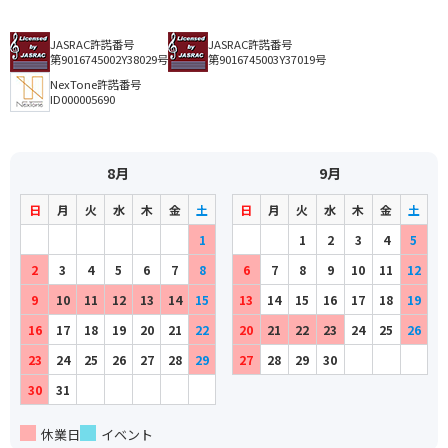
JASRAC許諾番号
JASRAC許諾番号
第9016745002Y38029号
第9016745003Y37019号
NexTone許諾番号
ID000005690
8月
9月
日
月
火
水
木
金
土
日
月
火
水
木
金
土
1
1
2
3
4
5
2
3
4
5
6
7
8
6
7
8
9
10
11
12
9
10
11
12
13
14
15
13
14
15
16
17
18
19
16
17
18
19
20
21
22
20
21
22
23
24
25
26
23
24
25
26
27
28
29
27
28
29
30
30
31
休業日
イベント