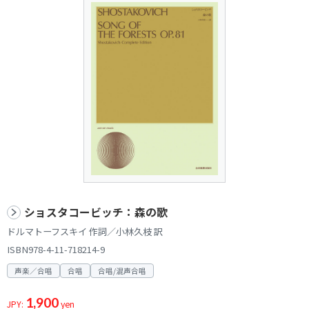
ショスタコービッチ：森の歌
ドルマトーフスキイ 作詞／小林久枝 訳
ISBN978-4-11-718214-9
声楽／合唱
合唱
合唱/混声合唱
1,900
JPY:
yen