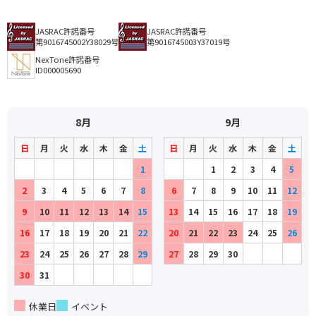
JASRAC許諾番号
JASRAC許諾番号
第9016745002Y38029号
第9016745003Y37019号
NexTone許諾番号
ID000005690
8月
9月
日
月
火
水
木
金
土
日
月
火
水
木
金
土
1
1
2
3
4
5
2
3
4
5
6
7
8
6
7
8
9
10
11
12
9
10
11
12
13
14
15
13
14
15
16
17
18
19
16
17
18
19
20
21
22
20
21
22
23
24
25
26
23
24
25
26
27
28
29
27
28
29
30
30
31
休業日
イベント