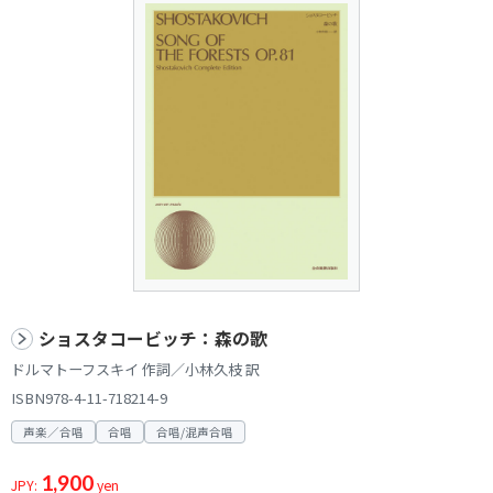
ショスタコービッチ：森の歌
ドルマトーフスキイ 作詞／小林久枝 訳
ISBN978-4-11-718214-9
声楽／合唱
合唱
合唱/混声合唱
1,900
JPY:
yen