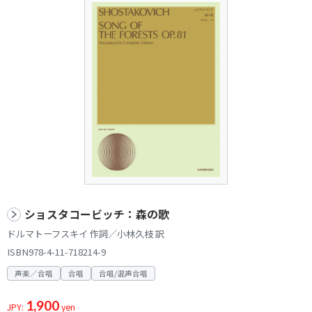
ショスタコービッチ：森の歌
ドルマトーフスキイ 作詞／小林久枝 訳
ISBN978-4-11-718214-9
声楽／合唱
合唱
合唱/混声合唱
1,900
JPY:
yen