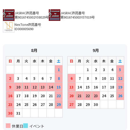
JASRAC許諾番号
JASRAC許諾番号
第9016745002Y38029号
第9016745003Y37019号
NexTone許諾番号
ID000005690
8月
9月
日
月
火
水
木
金
土
日
月
火
水
木
金
土
1
1
2
3
4
5
2
3
4
5
6
7
8
6
7
8
9
10
11
12
9
10
11
12
13
14
15
13
14
15
16
17
18
19
16
17
18
19
20
21
22
20
21
22
23
24
25
26
23
24
25
26
27
28
29
27
28
29
30
30
31
休業日
イベント