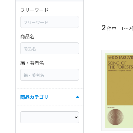
フリーワード
2
件中 1～2
商品名
編・著者名
商品カテゴリ