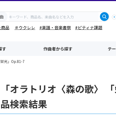
曲
た商品
＃ウクレレ
#楽譜・音楽書祭
#ピティナ課題
探す
作曲者から探す
テー
光」Op.81-7
「オラトリオ〈森の歌〉 「栄
商品検索結果