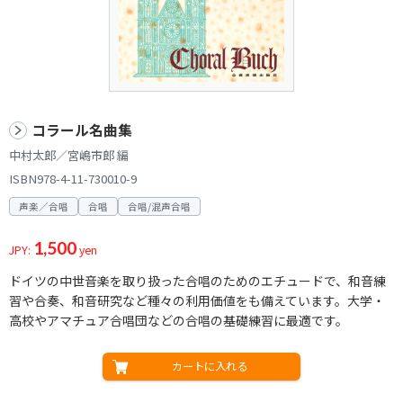
コラール名曲集
中村太郎／宮嶋市郎 編
ISBN978-4-11-730010-9
声楽／合唱
合唱
合唱/混声合唱
1,500
JPY:
yen
ドイツの中世音楽を取り扱った合唱のためのエチュードで、和音練
習や合奏、和音研究など種々の利用価値をも備えています。大学・
高校やアマチュア合唱団などの合唱の基礎練習に最適です。
カートに入れる