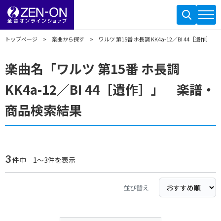
トップページ
楽曲から探す
ワルツ 第15番 ホ長調 KK4a-12／BI 44［遺作］
楽曲名「ワルツ 第15番 ホ長調
KK4a-12／BI 44［遺作］」 楽譜・
商品検索結果
3
件中 1～3件を表示
並び替え