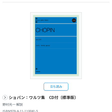
立ち読み
ショパン：ワルツ集 CD付〔標準版〕
野村光一 解説
ISBN978-4-11-110041-5