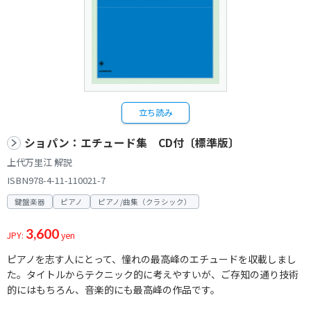
立ち読み
ショパン：エチュード集 CD付〔標準版〕
上代万里江 解説
ISBN978-4-11-110021-7
鍵盤楽器
ピアノ
ピアノ/曲集（クラシック）
3,600
JPY:
yen
ピアノを志す人にとって、憧れの最高峰のエチュードを収載しまし
た。タイトルからテクニック的に考えやすいが、ご存知の通り技術
的にはもちろん、音楽的にも最高峰の作品です。