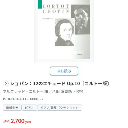
立ち読み
ショパン：12のエチュード Op.10〔コルトー版〕
アルフレッド・コルトー 編／八田 惇 翻訳・校閲
ISBN978-4-11-180061-2
鍵盤楽器
ピアノ
ピアノ/曲集（クラシック）
2,700
JPY:
yen