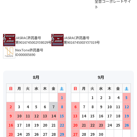
全音コーポレートサイ
ト
JASRAC許諾番号
JASRAC許諾番号
第9016745002Y38029号
第9016745003Y37019号
NexTone許諾番号
ID000005690
8月
9月
日
月
火
水
木
金
土
日
月
火
水
木
金
土
1
1
2
3
4
5
2
3
4
5
6
7
8
6
7
8
9
10
11
12
9
10
11
12
13
14
15
13
14
15
16
17
18
19
16
17
18
19
20
21
22
20
21
22
23
24
25
26
23
24
25
26
27
28
29
27
28
29
30