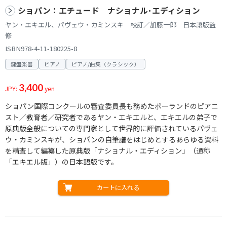
ショパン：エチュード ナショナル･エディション
ヤン・エキエル、パヴェウ・カミンスキ 校訂／加藤一郎 日本語版監
修
ISBN978-4-11-180225-8
鍵盤楽器
ピアノ
ピアノ/曲集（クラシック）
3,400
JPY:
yen
ショパン国際コンクールの審査委員長も務めたポーランドのピアニ
スト／教育者／研究者であるヤン・エキエルと、エキエルの弟子で
原典版全般についての専門家として世界的に評価されているパヴェ
ウ・カミンスキが、ショパンの自筆譜をはじめとするあらゆる資料
を精査して編纂した原典版「ナショナル・エディション」（通称
「エキエル版」）の日本語版です。
カートに入れる