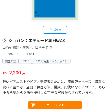
立ち読み
ショパン：エテュード集 作品10
山崎孝 校訂・解説／井口秋子 監修
ISBN978-4-11-180051-3
鍵盤楽器
ピアノ
ピアノ/曲集（クラシック）
2,200
JPY:
yen
若いピアニストやピアノ学習者のために、原典版をベースに貴重な
資料に基づき、全曲に練習方法、構成、指使いなどについて、あら
ゆる角度から奏法を検討した丁寧な解説がなされています。
カートに入れる