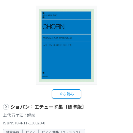
立ち読み
ショパン：エチュード集〔標準版〕
上代 万里江：解説
ISBN978-4-11-110020-0
鍵盤楽器
ピアノ
ピアノ/曲集（クラシック）