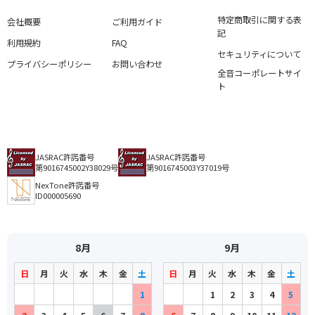
特定商取引に関する表
会社概要
ご利用ガイド
記
利用規約
FAQ
セキュリティについて
プライバシーポリシー
お問い合わせ
全音コーポレートサイ
ト
JASRAC許諾番号
JASRAC許諾番号
第9016745002Y38029号
第9016745003Y37019号
NexTone許諾番号
ID000005690
8月
9月
日
月
火
水
木
金
土
日
月
火
水
木
金
土
1
1
2
3
4
5