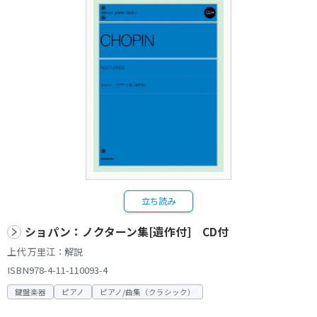
立ち読み
ショパン：ノクターン集[遺作付] CD付
上代 万里江：解説
ISBN978-4-11-110093-4
鍵盤楽器
ピアノ
ピアノ/曲集（クラシック）