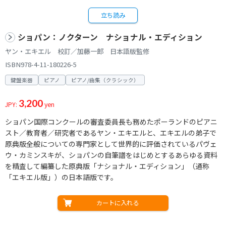
立ち読み
ショパン：ノクターン ナショナル・エディション
ヤン・エキエル 校訂／加藤一郎 日本語版監修
ISBN978-4-11-180226-5
鍵盤楽器
ピアノ
ピアノ/曲集（クラシック）
3,200
JPY:
yen
ショパン国際コンクールの審査委員長も務めたポーランドのピアニ
スト／教育者／研究者であるヤン・エキエルと、エキエルの弟子で
原典版全般についての専門家として世界的に評価されているパヴェ
ウ・カミンスキが、ショパンの自筆譜をはじめとするあらゆる資料
を精査して編纂した原典版「ナショナル・エディション」（通称
「エキエル版」）の日本語版です。
カートに入れる