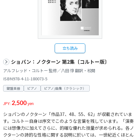
立ち読み
ショパン：ノクターン 第2集〔コルトー版〕
アルフレッド・コルトー 監修／八田 惇 翻訳・校閲
ISBN978-4-11-180073-5
鍵盤楽器
ピアノ
ピアノ/曲集（クラシック）
2,500
JPY:
yen
ショパンのノクターン「作品37、48、55、62」が収載されていま
す。コルトー自身は序文でこのような言葉を残しています。「演奏
には想像力に加えてさらに、的確な優れた技量が求められる。各ノ
クターンの詩的な性格に関する説明に於いては、一世紀近くほとん