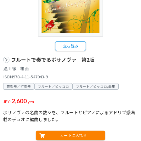
立ち読み
フルートで奏でるボサノヴァ 第2版
湯川 徹 編曲
ISBN978-4-11-547043-9
管楽器／打楽器
フルート／ピッコロ
フルート／ピッコロ/曲集
2,600
JPY:
yen
ボサノヴァの名曲の数々を、フルートとピアノによるアドリブ感満
載のデュオに編曲しました。
カートに入れる