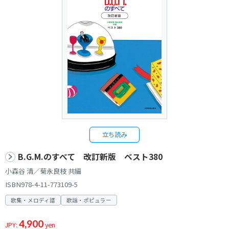
立ち読み
B.G.M.のすべて 改訂新版 ベスト380
小森谷 清／菊永良枝 共編
ISBN978-4-11-773109-5
歌集・メロディ譜
歌謡・ポピュラー
4,900
JPY:
yen