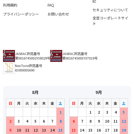
記
利用規約
FAQ
セキュリティについて
プライバシーポリシー
お問い合わせ
全音コーポレートサイ
ト
JASRAC許諾番号
JASRAC許諾番号
第9016745002Y38029号
第9016745003Y37019号
NexTone許諾番号
ID000005690
8月
9月
日
月
火
水
木
金
土
日
月
火
水
木
金
土
1
1
2
3
4
5
2
3
4
5
6
7
8
6
7
8
9
10
11
12
9
10
11
12
13
14
15
13
14
15
16
17
18
19