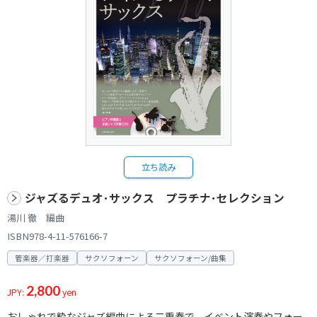
立ち読み
ジャズるデュオ･サックス プラチナ･セレクション
湯川 徹 編曲
ISBN978-4-11-576166-7
管楽器／打楽器
サクソフォーン
サクソフォーン/曲集
2,800
JPY:
yen
おしゃれで粋なジャズ編曲による二重奏で、イベント演奏やフォー