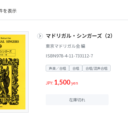
件を表示
マドリガル・シンガーズ（2）
東京マドリガル会 編
ISBN978-4-11-733112-7
声楽／合唱
合唱
合唱/混声合唱
1,500
JPY:
yen
在庫切れ