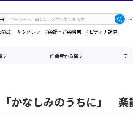
曲
た商品
＃ウクレレ
#楽譜・音楽書祭
#ピティナ課題
探す
作曲者から探す
テー
名「かなしみのうちに」 楽