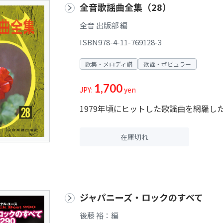
全音歌謡曲全集（28）
全音 出版部 編
ISBN978-4-11-769128-3
歌集・メロディ譜
歌謡・ポピュラー
1,700
JPY:
yen
1979年頃にヒットした歌謡曲を網羅し
在庫切れ
ジャパニーズ・ロックのすべて
後藤 裕：編