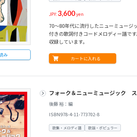
3,600
JPY:
yen
70～80年代に流行したニューミュー
付きの歌詞付きコードメロディー譜です
収録しています。
読み
カートに入れる
フォーク＆ニューミュージック ス
後藤 裕：編
ISBN978-4-11-773702-8
歌集・メロディ譜
歌謡・ポピュラー