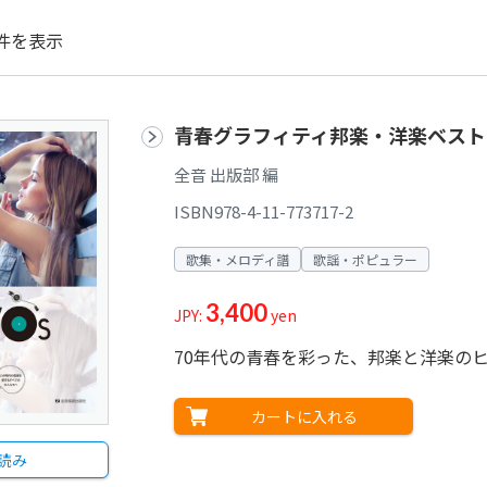
件を表示
青春グラフィティ邦楽・洋楽ベストヒ
全音 出版部 編
ISBN978-4-11-773717-2
歌集・メロディ譜
歌謡・ポピュラー
3,400
JPY:
yen
70年代の青春を彩った、邦楽と洋楽の
カートに入れる
読み