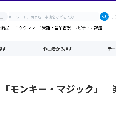
曲
た商品
＃ウクレレ
#楽譜・音楽書祭
#ピティナ課題
探す
作曲者から探す
テー
名「モンキー・マジック」 