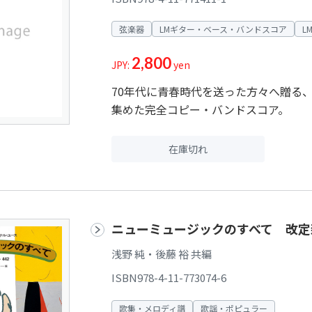
弦楽器
LMギター・ベース・バンドスコア
L
2,800
JPY:
yen
70年代に青春時代を送った方々へ贈る
集めた完全コピー・バンドスコア。
在庫切れ
ニューミュージックのすべて 改定
浅野 純・後藤 裕 共編
ISBN978-4-11-773074-6
歌集・メロディ譜
歌謡・ポピュラー