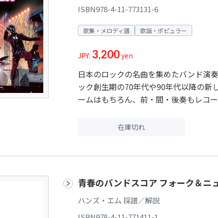
ISBN978-4-11-773131-6
歌集・メロディ譜
歌謡・ポピュラー
3,200
JPY:
yen
日本のロックの名曲を集めたバンド演奏
ック創生期の70年代や90年代以降の
ームはもちろん、前・間・後奏もレコー
在庫切れ
青春のバンドスコア フォーク＆ニ
ハンズ・エム 採譜／解説
ISBN978-4-11-771411-1