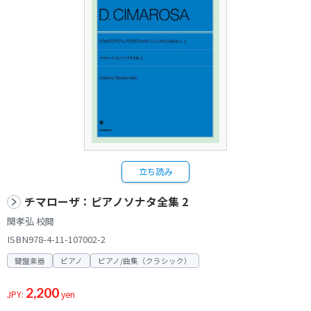
立ち読み
チマローザ：ピアノソナタ全集 2
関孝弘 校閲
ISBN978-4-11-107002-2
鍵盤楽器
ピアノ
ピアノ/曲集（クラシック）
2,200
JPY:
yen