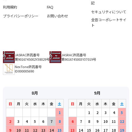
記
利用規約
FAQ
セキュリティについて
プライバシーポリシー
お問い合わせ
全音コーポレートサイ
ト
JASRAC許諾番号
JASRAC許諾番号
第9016745002Y38029号
第9016745003Y37019号
NexTone許諾番号
ID000005690
8月
9月
日
月
火
水
木
金
土
日
月
火
水
木
金
土
1
1
2
3
4
5
2
3
4
5
6
7
8
6
7
8
9
10
11
12
9
10
11
12
13
14
15
13
14
15
16
17
18
19