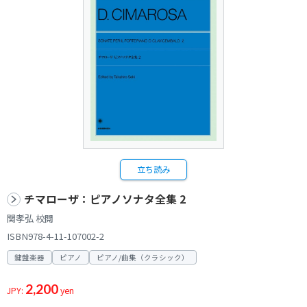
立ち読み
チマローザ：ピアノソナタ全集 2
関孝弘 校閲
ISBN978-4-11-107002-2
鍵盤楽器
ピアノ
ピアノ/曲集（クラシック）
2,200
JPY:
yen