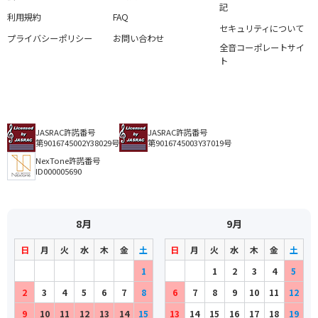
記
利用規約
FAQ
セキュリティについて
プライバシーポリシー
お問い合わせ
全音コーポレートサイ
ト
JASRAC許諾番号
JASRAC許諾番号
第9016745002Y38029号
第9016745003Y37019号
NexTone許諾番号
ID000005690
8月
9月
日
月
火
水
木
金
土
日
月
火
水
木
金
土
1
1
2
3
4
5
2
3
4
5
6
7
8
6
7
8
9
10
11
12
9
10
11
12
13
14
15
13
14
15
16
17
18
19