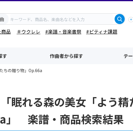
曲
た商品
＃ウクレレ
#楽譜・音楽書祭
#ピティナ課題
探す
作曲者から探す
テー
ちの贈り物」Op.66a
名「眠れる森の美女「よう精
66a」 楽譜・商品検索結果