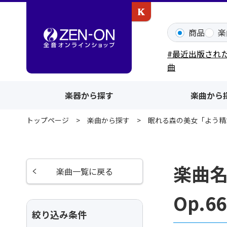
カワイ出版ONLINE
商品
楽
#最近出版され
曲
楽器から探す
楽曲から
トップページ
楽曲から探す
眠れる森の美女「よう精た
楽曲
楽曲一覧に戻る
Op.
絞り込み条件