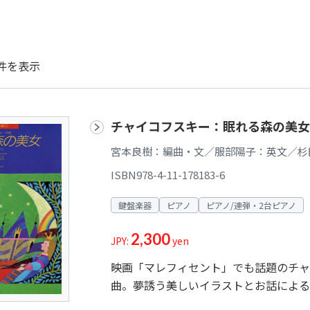
件を表示
チャイコフスキー：眠れる森の美女
宮本良樹：編曲・文／服部陽子：英文／杉
ISBN978-4-11-178183-6
鍵盤楽器
ピアノ
ピアノ/連弾・2台ピアノ
2,300
JPY:
yen
映画「マレフィセント」でも話題のチャ
曲。夢誘う美しいイラストとお話による