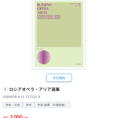
立ち読み
ロシアオペラ・アリア選集
ISBN978-4-11-717125-9
声楽／合唱
声楽
声楽/曲集（外国歌曲）
3,000
JPY:
yen