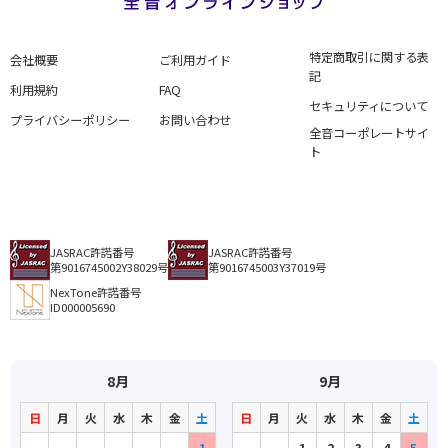
特定商取引に関する表
会社概要
ご利用ガイド
記
利用規約
FAQ
セキュリティについて
プライバシーポリシー
お問い合わせ
全音コーポレートサイ
ト
JASRAC許諾番号
JASRAC許諾番号
第9016745002Y38029号
第9016745003Y37019号
NexTone許諾番号
ID000005690
8月
9月
日
月
火
水
木
金
土
日
月
火
水
木
金
土
1
1
2
3
4
5