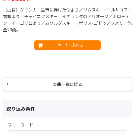
〔曲目〕グリンカ：皇帝に捧げた命より／リムスキー=コルサコフ：
雪娘より／チャイコフスキー：イオランタのアリオーソ／ボロディ
ン：イーゴリ公より／ムソルグスキー：ボリス･ゴドゥノフより／他
全23曲。
カートに入れる
楽曲一覧に戻る
絞り込み条件
フリーワード