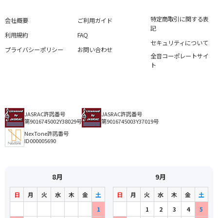
特定商取引に関する表
会社概要
ご利用ガイド
記
利用規約
FAQ
セキュリティについて
プライバシーポリシー
お問い合わせ
全音コーポレートサイ
ト
JASRAC許諾番号
JASRAC許諾番号
第9016745002Y38029号
第9016745003Y37019号
NexTone許諾番号
ID000005690
8月
9月
日
月
火
水
木
金
土
日
月
火
水
木
金
土
1
1
2
3
4
5