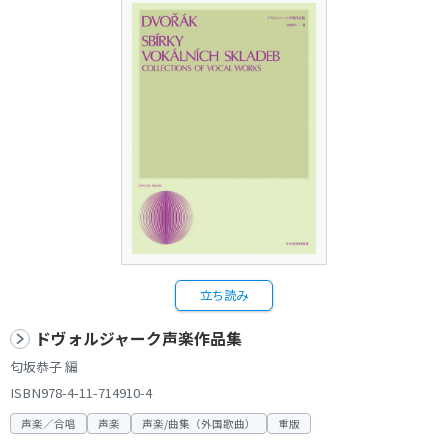
立ち読み
ドヴォルジャーク声楽作品集
匂坂恭子 編
ISBN978-4-11-714910-4
声楽／合唱
声楽
声楽/曲集（外国歌曲）
重版