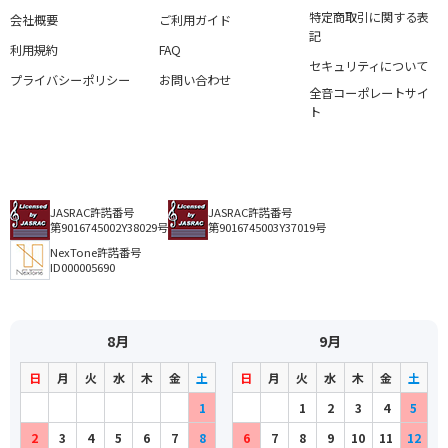
特定商取引に関する表
会社概要
ご利用ガイド
記
利用規約
FAQ
セキュリティについて
プライバシーポリシー
お問い合わせ
全音コーポレートサイ
ト
JASRAC許諾番号
JASRAC許諾番号
第9016745002Y38029号
第9016745003Y37019号
NexTone許諾番号
ID000005690
8月
9月
日
月
火
水
木
金
土
日
月
火
水
木
金
土
1
1
2
3
4
5
2
3
4
5
6
7
8
6
7
8
9
10
11
12