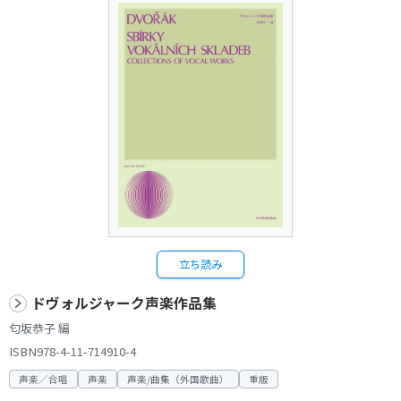
立ち読み
ドヴォルジャーク声楽作品集
匂坂恭子 編
ISBN978-4-11-714910-4
声楽／合唱
声楽
声楽/曲集（外国歌曲）
重版