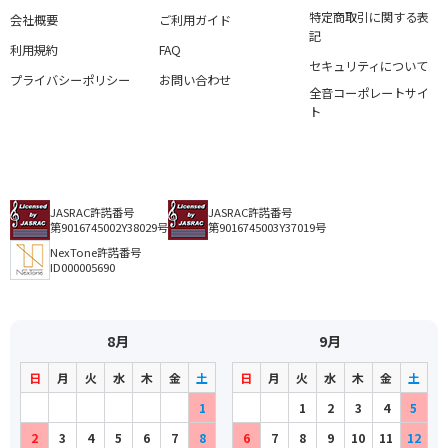
特定商取引に関する表
会社概要
ご利用ガイド
記
利用規約
FAQ
セキュリティについて
プライバシーポリシー
お問い合わせ
全音コーポレートサイ
ト
JASRAC許諾番号
JASRAC許諾番号
第9016745002Y38029号
第9016745003Y37019号
NexTone許諾番号
ID000005690
8月
9月
日
月
火
水
木
金
土
日
月
火
水
木
金
土
1
1
2
3
4
5
2
3
4
5
6
7
8
6
7
8
9
10
11
12