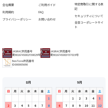
特定商取引に関する表
会社概要
ご利用ガイド
記
利用規約
FAQ
セキュリティについて
プライバシーポリシー
お問い合わせ
全音コーポレートサイ
ト
JASRAC許諾番号
JASRAC許諾番号
第9016745002Y38029号
第9016745003Y37019号
NexTone許諾番号
ID000005690
8月
9月
日
月
火
水
木
金
土
日
月
火
水
木
金
土
1
1
2
3
4
5
2
3
4
5
6
7
8
6
7
8
9
10
11
12