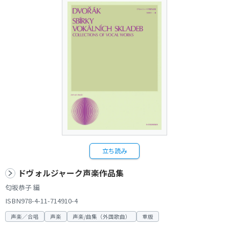
立ち読み
ドヴォルジャーク声楽作品集
匂坂恭子 編
ISBN978-4-11-714910-4
声楽／合唱
声楽
声楽/曲集（外国歌曲）
重版