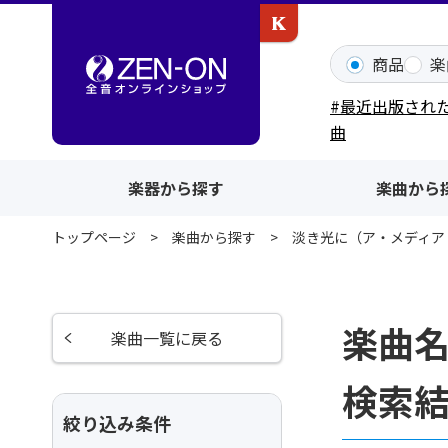
カワイ出版ONLINE
商品
楽
#最近出版され
曲
楽器から探す
楽曲から
トップページ
楽曲から探す
淡き光に（ア・メディア
楽曲
楽曲一覧に戻る
検索
絞り込み条件