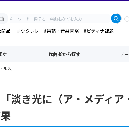
曲
た商品
＃ウクレレ
#楽譜・音楽書祭
#ピティナ課題
探す
作曲者から探す
テー
・ルス）
名「淡き光に（ア・メディア
結果