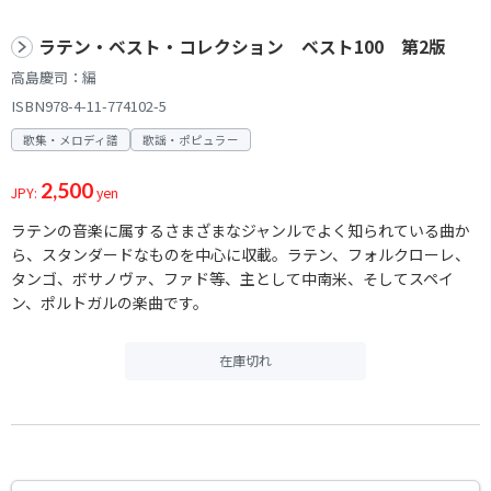
ラテン・ベスト・コレクション ベスト100 第2版
高島慶司：編
ISBN978-4-11-774102-5
歌集・メロディ譜
歌謡・ポピュラー
2,500
JPY:
yen
ラテンの音楽に属するさまざまなジャンルでよく知られている曲か
ら、スタンダードなものを中心に収載。ラテン、フォルクローレ、
タンゴ、ボサノヴァ、ファド等、主として中南米、そしてスペイ
ン、ポルトガルの楽曲です。
在庫切れ