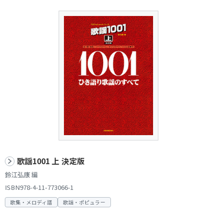
歌謡1001 上 決定版
鈴江弘康 編
ISBN978-4-11-773066-1
歌集・メロディ譜
歌謡・ポピュラー