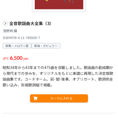
全音歌謡曲大全集（3）
浅野純 編
ISBN978-4-11-769203-7
歌集・メロディ譜
歌謡・ポピュラー
6,500
JPY:
yen
昭和34年から43年までの475曲を収載しました。歌謡曲の創成期か
ら現代までの歩みを、オリジナルをもとに楽譜に再現した決定版歌
謡曲集です。コードネーム、前･間･後奏、オブリガート、歌詞完全
歌い込み、別掲歌詞組で掲載。
カートに入れる