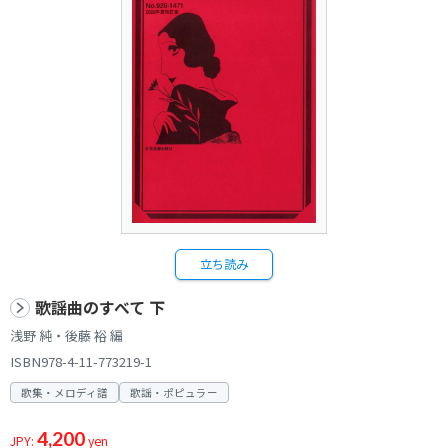
立ち読み
歌謡曲のすべて 下
浅野 純・後藤 裕 編
ISBN978-4-11-773219-1
歌集・メロディ譜
歌謡・ポピュラー
4,200
JPY:
yen