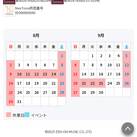
第9016745002Y38029号
第9016745003Y37019号
NexTone許諾番号
ID000005690
8月
9月
日
月
火
水
木
金
土
日
月
火
水
木
金
土
1
1
2
3
4
5
2
3
4
5
6
7
8
6
7
8
9
10
11
12
9
10
11
12
13
14
15
13
14
15
16
17
18
19
16
17
18
19
20
21
22
20
21
22
23
24
25
26
23
24
25
26
27
28
29
27
28
29
30
30
31
休業日
イベント
©2025 ZEN-ON MUSIC CO., LTD.