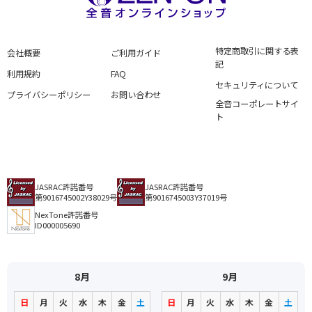
特定商取引に関する表
会社概要
ご利用ガイド
記
利用規約
FAQ
セキュリティについて
プライバシーポリシー
お問い合わせ
全音コーポレートサイ
ト
JASRAC許諾番号
JASRAC許諾番号
第9016745002Y38029号
第9016745003Y37019号
NexTone許諾番号
ID000005690
8月
9月
日
月
火
水
木
金
土
日
月
火
水
木
金
土