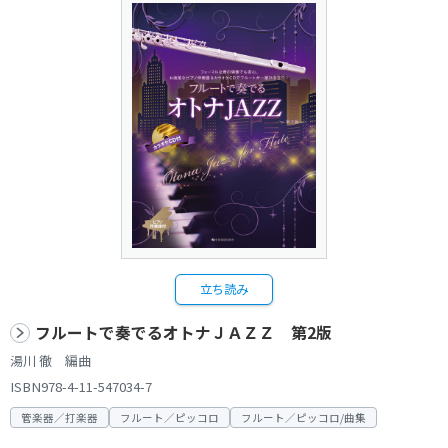
立ち読み
フルートで奏でるオトナＪＡＺＺ 第2版
湯川 徹 編曲
ISBN978-4-11-547034-7
管楽器／打楽器
フルート／ピッコロ
フルート／ピッコロ/曲集