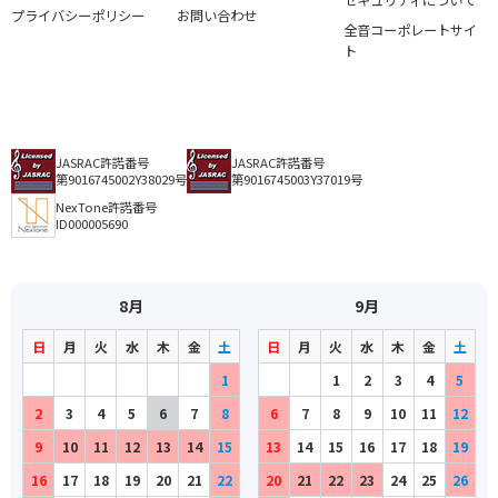
セキュリティについて
プライバシーポリシー
お問い合わせ
全音コーポレートサイ
ト
JASRAC許諾番号
JASRAC許諾番号
第9016745002Y38029号
第9016745003Y37019号
NexTone許諾番号
ID000005690
8月
9月
日
月
火
水
木
金
土
日
月
火
水
木
金
土
1
1
2
3
4
5
2
3
4
5
6
7
8
6
7
8
9
10
11
12
9
10
11
12
13
14
15
13
14
15
16
17
18
19
16
17
18
19
20
21
22
20
21
22
23
24
25
26