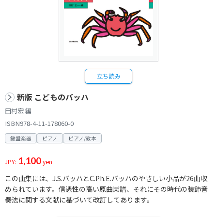
立ち読み
新版 こどものバッハ
田村宏 編
ISBN978-4-11-178060-0
鍵盤楽器
ピアノ
ピアノ/教本
1,100
JPY:
yen
この曲集には、J.S.バッハとC.Ph.E.バッハのやさしい小品が26曲収
められています。信憑性の高い原曲楽譜、それにその時代の装飾音
奏法に関する文献に基づいて改訂してあります。