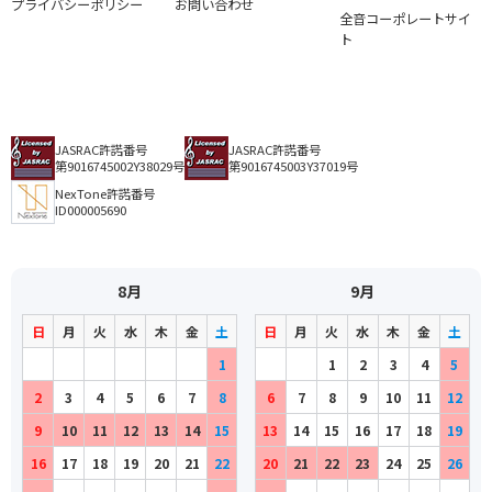
プライバシーポリシー
お問い合わせ
全音コーポレートサイ
ト
JASRAC許諾番号
JASRAC許諾番号
第9016745002Y38029号
第9016745003Y37019号
NexTone許諾番号
ID000005690
8月
9月
日
月
火
水
木
金
土
日
月
火
水
木
金
土
1
1
2
3
4
5
2
3
4
5
6
7
8
6
7
8
9
10
11
12
9
10
11
12
13
14
15
13
14
15
16
17
18
19
16
17
18
19
20
21
22
20
21
22
23
24
25
26