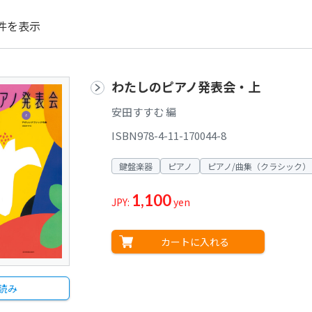
件を表示
わたしのピアノ発表会・上
安田すすむ 編
ISBN978-4-11-170044-8
鍵盤楽器
ピアノ
ピアノ/曲集（クラシック）
1,100
JPY:
yen
カートに入れる
読み