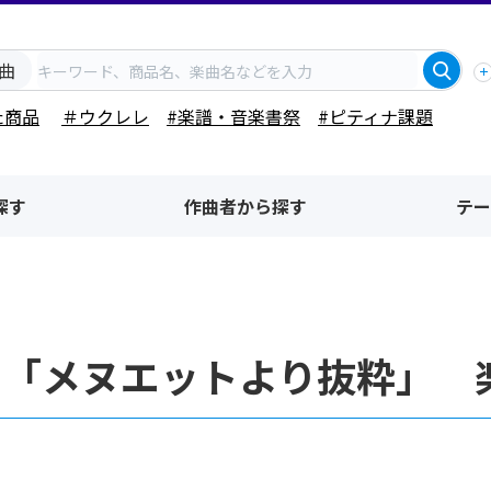
曲
た商品
＃ウクレレ
#楽譜・音楽書祭
#ピティナ課題
探す
作曲者から探す
テー
名「メヌエットより抜粋」 